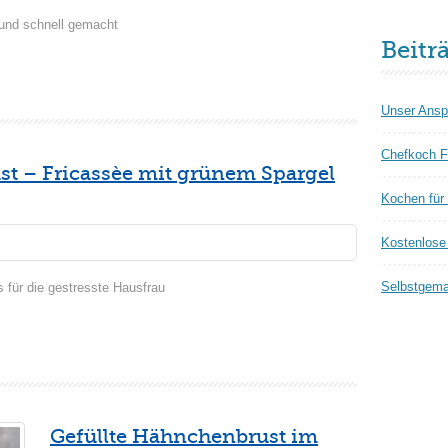
h und schnell gemacht
Beitr
Unser Ansp
Chefkoch F
t – Fricassèe mit grünem Spargel
Kochen für
Kostenlose 
Selbstgema
s für die gestresste Hausfrau
Gefüllte Hähnchenbrust im