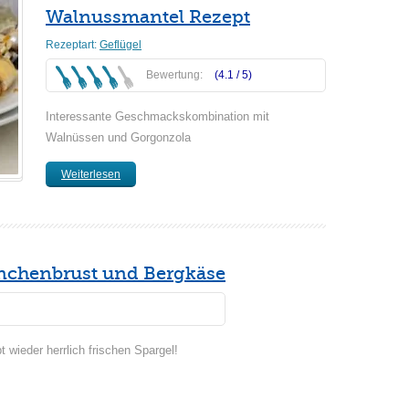
Walnussmantel Rezept
Rezeptart:
Geflügel
Bewertung:
(4.1 /
5
)
Interessante Geschmackskombination mit
Walnüssen und Gorgonzola
Weiterlesen
hnchenbrust und Bergkäse
bt wieder herrlich frischen Spargel!