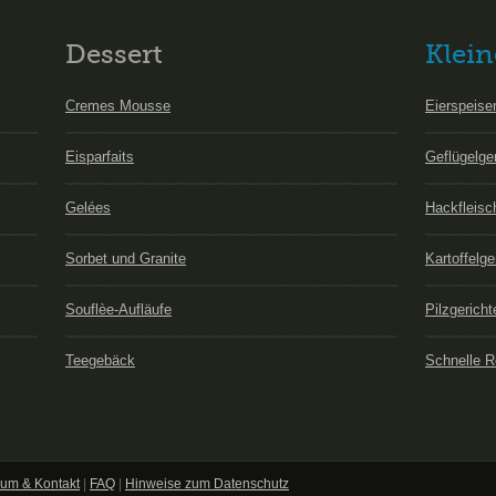
Dessert
Klein
Cremes Mousse
Eierspeise
Eisparfaits
Geflügelge
Gelées
Hackfleisc
Sorbet und Granite
Kartoffelge
Souflèe-Aufläufe
Pilzgericht
Teegebäck
Schnelle R
um & Kontakt
|
FAQ
|
Hinweise zum Datenschutz