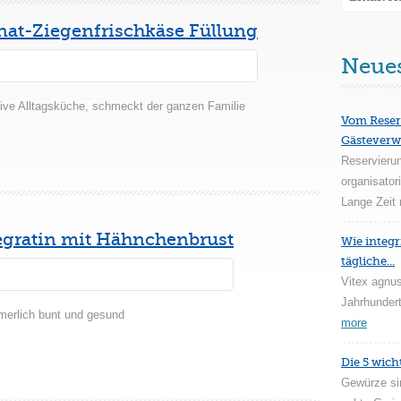
at-Ziegenfrischkäse Füllung
Neue
ative Alltagsküche, schmeckt der ganzen Familie
Vom Reser
Gästeverw
Reservieru
organisator
Lange Zeit 
gratin mit Hähnchenbrust
Wie integr
tägliche...
Vitex agnus
Jahrhundert
mmerlich bunt und gesund
more
Die 5 wich
Gewürze si