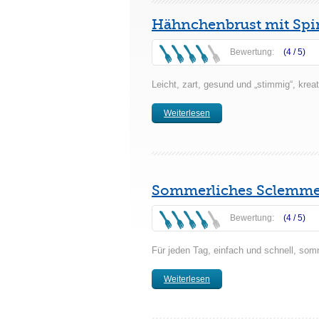
Hähnchenbrust mit Spin
Bewertung:
(4 /
5
)
Leicht, zart, gesund und „stimmig“, kre
Weiterlesen
Sommerliches Sclemme
Bewertung:
(4 /
5
)
Für jeden Tag, einfach und schnell, so
Weiterlesen