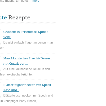
hte macht. Ein gutes...
more
ste
Rezepte
Gnocchi in Frischkäse-Spinat-
Soße
Es gibt einfach Tage, an denen man
it...
Marokkanisches Frucht-Dessert
mit Quark von...
Auf eine kulinarische Reise in den
ühren exotische Früchte...
Blätterteigschnecken mit Speck,
Käse und...
Blätterteigschnecken mit Speck und
in knuspriger Party Snack,...