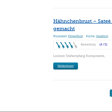
Hähnchenbrust – Sateè 
gemacht
Rezeptart:
Fingerfood
Küche:
Asiatisch
Bewertung:
(4 /
5
)
Leckere Stehempfang Komponente,
Weiterlesen