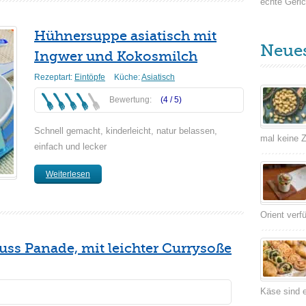
echte Geric
Hühnersuppe asiatisch mit
Neue
Ingwer und Kokosmilch
Rezeptart:
Eintöpfe
Küche:
Asiatisch
Bewertung:
(4 /
5
)
Schnell gemacht, kinderleicht, natur belassen,
mal keine Ze
einfach und lecker
Weiterlesen
Orient verf
ss Panade, mit leichter Currysoße
Käse sind e