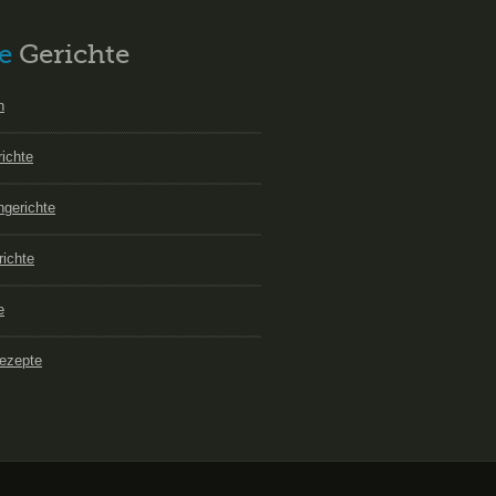
e
Gerichte
n
richte
hgerichte
richte
e
ezepte