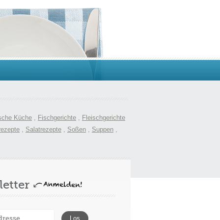
sche Küche
,
Fischgerichte
,
Fleischgerichte
rezepte
,
Salatrezepte
,
Soßen
,
Suppen
,
etter