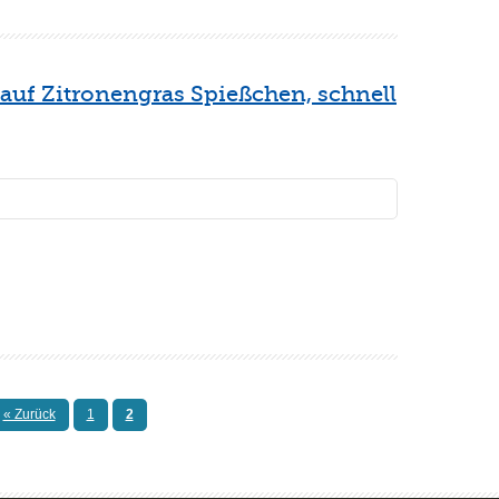
auf Zitronengras Spießchen, schnell
« Zurück
1
2