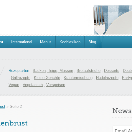
st
International
Menüs
Kochlexikon
Blog
Rezeptarten :
Backen, Teige, Massen
,
Brotaufstriche
,
Desserts
,
Deut
,
Grillrezepte
,
Kleine Gerichte
,
Kräutermischung
,
Nudelrezepte
,
Party
Vegan
,
Vegetarisch
,
Vorspeisen
ust
»
Seite 2
Newsl
enbrust