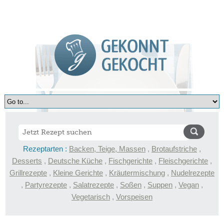
Rezeptarten :
Backen, Teige, Massen
,
Brotaufstriche
,
Desserts
,
Deutsche Küche
,
Fischgerichte
,
Fleischgerichte
,
Grillrezepte
,
Kleine Gerichte
,
Kräutermischung
,
Nudelrezepte
,
Partyrezepte
,
Salatrezepte
,
Soßen
,
Suppen
,
Vegan
,
Vegetarisch
,
Vorspeisen