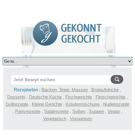
Rezeptarten :
Backen, Teige, Massen
,
Brotaufstriche
,
Desserts
,
Deutsche Küche
,
Fischgerichte
,
Fleischgerichte
,
Grillrezepte
,
Kleine Gerichte
,
Kräutermischung
,
Nudelrezepte
,
Partyrezepte
,
Salatrezepte
,
Soßen
,
Suppen
,
Vegan
,
Vegetarisch
,
Vorspeisen