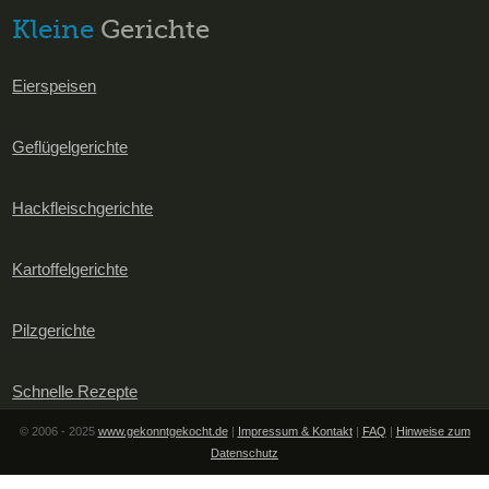
Kleine
Gerichte
Eierspeisen
Geflügelgerichte
Hackfleischgerichte
Kartoffelgerichte
Pilzgerichte
Schnelle Rezepte
© 2006 - 2025
www.gekonntgekocht.de
|
Impressum & Kontakt
|
FAQ
|
Hinweise zum
Datenschutz