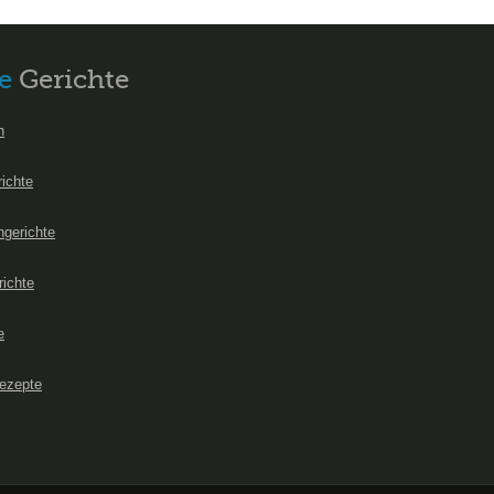
e
Gerichte
n
richte
hgerichte
richte
e
ezepte