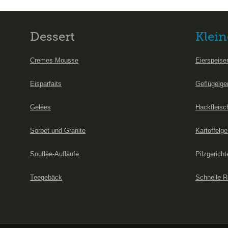
Dessert
Klein
Cremes Mousse
Eierspeise
Eisparfaits
Geflügelge
Gelées
Hackfleisc
Sorbet und Granite
Kartoffelge
Souflèe-Aufläufe
Pilzgericht
Teegebäck
Schnelle R