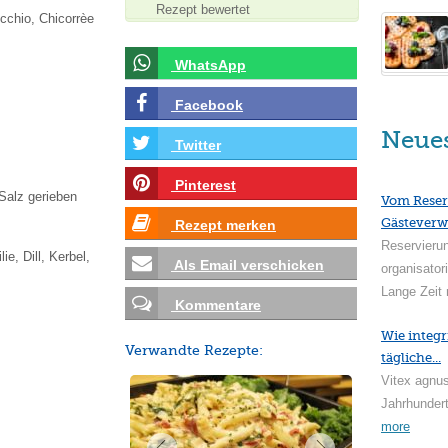
Rezept bewertet
icchio, Chicorrèe
WhatsApp
Facebook
Neue
Twitter
Pinterest
Salz gerieben
Vom Reser
Gästeverw
Rezept merken
Reservieru
ie, Dill, Kerbel,
Als Email verschicken
organisator
Lange Zeit 
Kommentare
Wie integr
Verwandte Rezepte:
tägliche...
Vitex agnus
Jahrhundert
more