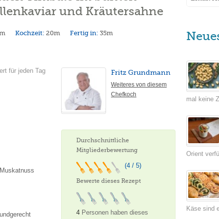
ellenkaviar und Kräutersahne
5m
Kochzeit:
20m
Fertig in:
35m
Neue
ert für jeden Tag
Fritz Grundmann
Weiteres von diesem
Chefkoch
mal keine Ze
Durchschnittliche
Mitgliederbewertung
Orient verf
(4 / 5)
e Muskatnuss
Bewerte dieses Rezept
Käse sind e
4
Personen haben dieses
mundgerecht