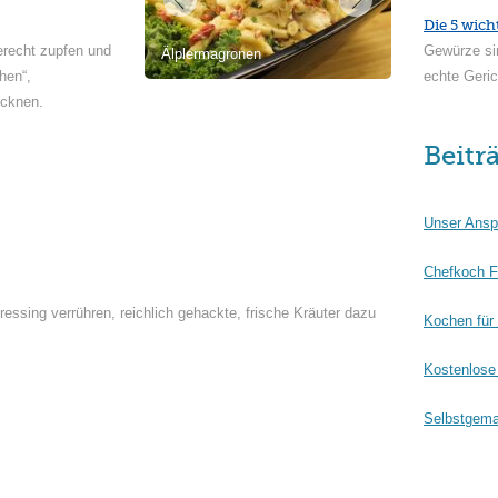
Die 5 wich
erecht zupfen und
Gewürze si
Älplermagronen
hen“,
echte Geric
ocknen.
Beitr
Unser Ansp
Chefkoch F
ressing verrühren, reichlich gehackte, frische Kräuter dazu
Kochen für
Kostenlose 
Selbstgema