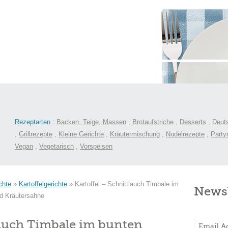
st
International
Menüs
Kochlexikon
Blog
Rezeptarten :
Backen, Teige, Massen
,
Brotaufstriche
,
Desserts
,
Deut
,
Grillrezepte
,
Kleine Gerichte
,
Kräutermischung
,
Nudelrezepte
,
Party
Vegan
,
Vegetarisch
,
Vorspeisen
chte
»
Kartoffelgerichte
»
Kartoffel – Schnittlauch Timbale im
Newsl
nd Kräutersahne
lauch Timbale im bunten