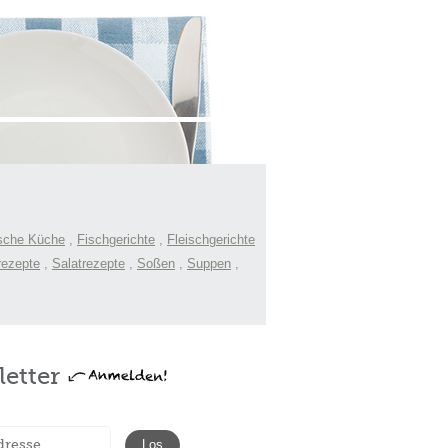
sche Küche
,
Fischgerichte
,
Fleischgerichte
rezepte
,
Salatrezepte
,
Soßen
,
Suppen
,
etter