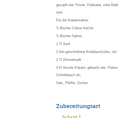
gezupft wie: Frisèe, Feldsalat, roter Rad
usw.
Für die Kräutersahne:
½ Becher Crème fraiche
½ Becher Sahne
1 Tl Senf
1 fein geschnittene Knoblauchzehe, mit 
2 Tl Zitronensaft
4 El frische Kräuter, gehackt wie: Petersil
Schnittlauch etc.
Salz, Pfeffer, Zucker
Zubereitungsart
Schritt 1