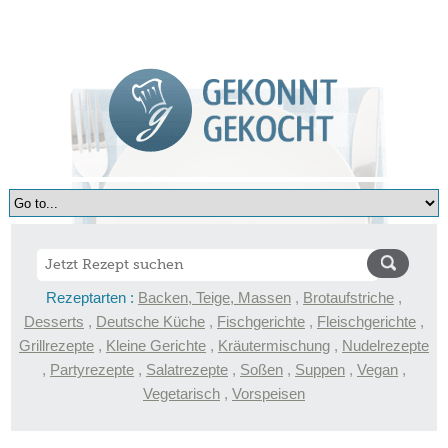
Rezeptarten :
Backen, Teige, Massen
,
Brotaufstriche
,
Desserts
,
Deutsche Küche
,
Fischgerichte
,
Fleischgerichte
,
Grillrezepte
,
Kleine Gerichte
,
Kräutermischung
,
Nudelrezepte
,
Partyrezepte
,
Salatrezepte
,
Soßen
,
Suppen
,
Vegan
,
Vegetarisch
,
Vorspeisen