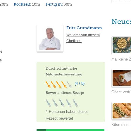
20m
Kochzeit:
10m
Fertig in:
30m
Neue
Fritz Grundmann
Weiteres von diesem
Chefkoch
fe
mal keine Ze
el
Durchschnittliche
Mitgliederbewertung
(4 / 5)
Orient verf
Bewerte dieses Rezept
4
Personen haben dieses
Rezept bewertet
Käse sind e