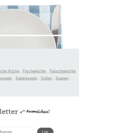
sche Küche
,
Fischgerichte
,
Fleischgerichte
rezepte
,
Salatrezepte
,
Soßen
,
Suppen
,
etter