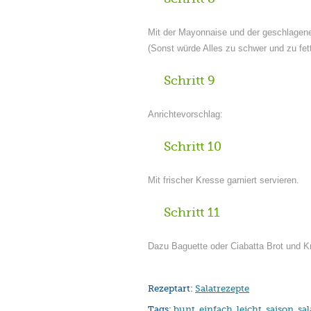
Mit der Mayonnaise und der geschlagenen
(Sonst würde Alles zu schwer und zu fet
Schritt 9
Anrichtevorschlag:
Schritt 10
Mit frischer Kresse garniert servieren.
Schritt 11
Dazu Baguette oder Ciabatta Brot und Kr
Rezeptart:
Salatrezepte
Tags:
bunt
,
einfach
,
leicht
,
saison
,
sal