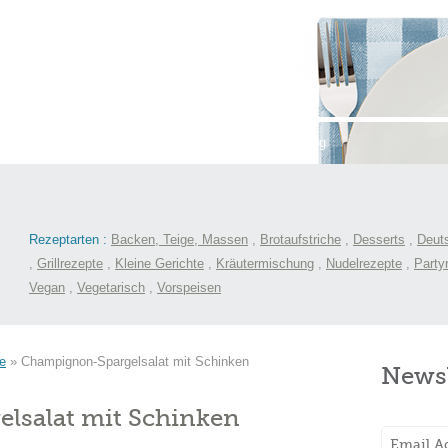
st
International
Menüs
Kochlexikon
Blog
Rezeptarten :
Backen, Teige, Massen
,
Brotaufstriche
,
Desserts
,
Deut
,
Grillrezepte
,
Kleine Gerichte
,
Kräutermischung
,
Nudelrezepte
,
Party
Vegan
,
Vegetarisch
,
Vorspeisen
e
»
Champignon-Spargelsalat mit Schinken
Newsl
lsalat mit Schinken