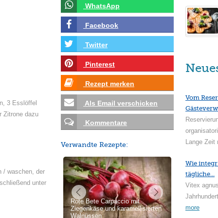
WhatsApp
Facebook
Twitter
Pinterest
Neue
Rezept merken
Vom Reser
, 3 Esslöffel
Als Email verschicken
Gästeverw
r Zitrone dazu
Reservieru
Kommentare
organisator
Lange Zeit 
Verwandte Rezepte:
Wie integr
 / waschen, der
tägliche...
nschließend unter
Vitex agnus
Jahrhundert
Rote Bete Carpaccio mit
more
Ziegenkäse und karamellisierten
Walnüssen