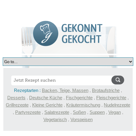
Rezeptarten :
Backen, Teige, Massen
,
Brotaufstriche
,
Desserts
,
Deutsche Küche
,
Fischgerichte
,
Fleischgerichte
,
Grillrezepte
,
Kleine Gerichte
,
Kräutermischung
,
Nudelrezepte
,
Partyrezepte
,
Salatrezepte
,
Soßen
,
Suppen
,
Vegan
,
Vegetarisch
,
Vorspeisen