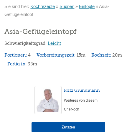
Sie sind hier:
Kochrezepte
»
Suppen
»
Eintöpfe
»
Asia-
Geflügeleintopf
Asia-Geflügeleintopf
Schwierigkeitsgrad:
Leicht
Portionen:
4
Vorbereitungszeit:
15m
Kochzeit:
20m
Fertig in:
35m
Fritz Grundmann
Weiteres von diesem
Chefkoch
Zutaten