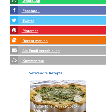
WhatsApp
Facebook
Twitter
Pinterest
Rezept merken
Als Email verschicken
Kommentare
Verwandte Rezepte:
Bürgerliche Wirsing-Speck-
Quiche