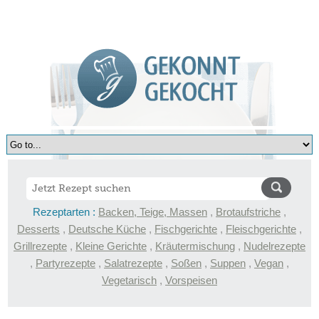
Rezeptarten :
Backen, Teige, Massen
,
Brotaufstriche
,
Desserts
,
Deutsche Küche
,
Fischgerichte
,
Fleischgerichte
,
Grillrezepte
,
Kleine Gerichte
,
Kräutermischung
,
Nudelrezepte
,
Partyrezepte
,
Salatrezepte
,
Soßen
,
Suppen
,
Vegan
,
Vegetarisch
,
Vorspeisen