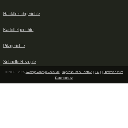
Hackfleischgerichte
Kartoffelgerichte
Pilzgerichte
Schnelle Rezepte
© 2006 - 2025
www.gekonntgekocht.de
|
Impressum & Kontakt
|
FAQ
|
Hinweise zum
Datenschutz