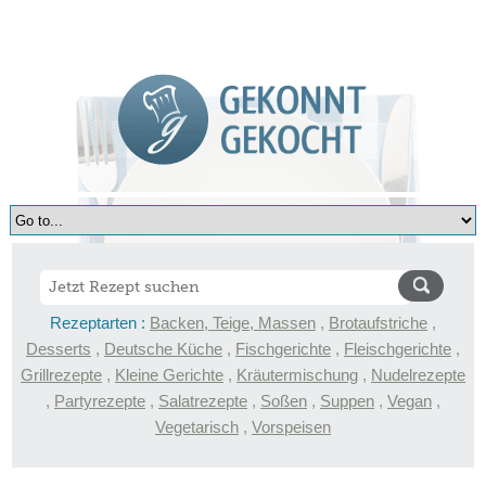
Rezeptarten :
Backen, Teige, Massen
,
Brotaufstriche
,
Desserts
,
Deutsche Küche
,
Fischgerichte
,
Fleischgerichte
,
Grillrezepte
,
Kleine Gerichte
,
Kräutermischung
,
Nudelrezepte
,
Partyrezepte
,
Salatrezepte
,
Soßen
,
Suppen
,
Vegan
,
Vegetarisch
,
Vorspeisen