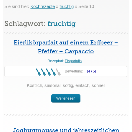
Sie sind hier:
Kochrezepte
»
fruchtig
»
Seite 10
Schlagwort:
fruchtig
Eierlikörparfait auf einem Erdbeer –
Pfeffer – Carpaccio
Rezeptart:
Eisparfaits
Bewertung:
(4 /
5
)
Köstlich, saisonal, softig, einfach, schnell
Weiterlesen
Joghurtmousse und jahreszeitlichen