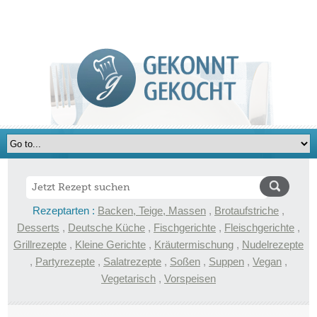
Rezeptarten :
Backen, Teige, Massen
,
Brotaufstriche
,
Desserts
,
Deutsche Küche
,
Fischgerichte
,
Fleischgerichte
,
Grillrezepte
,
Kleine Gerichte
,
Kräutermischung
,
Nudelrezepte
,
Partyrezepte
,
Salatrezepte
,
Soßen
,
Suppen
,
Vegan
,
Vegetarisch
,
Vorspeisen