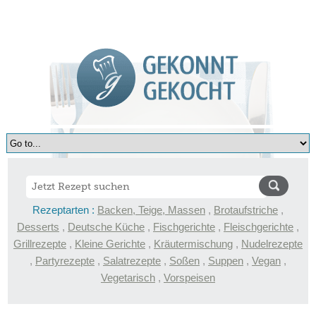
Rezeptarten :
Backen, Teige, Massen
,
Brotaufstriche
,
Desserts
,
Deutsche Küche
,
Fischgerichte
,
Fleischgerichte
,
Grillrezepte
,
Kleine Gerichte
,
Kräutermischung
,
Nudelrezepte
,
Partyrezepte
,
Salatrezepte
,
Soßen
,
Suppen
,
Vegan
,
Vegetarisch
,
Vorspeisen