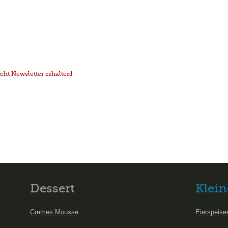
ht Newsletter erhalten!
Dessert
Klein
Cremes Mousse
Eierspeise