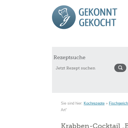
Start
Rezepte
Saisonkalender Augu
Rezeptsuche
Sie sind hier:
Kochrezepte
»
Fischgerich
Art“
Krabben-Cocktail „