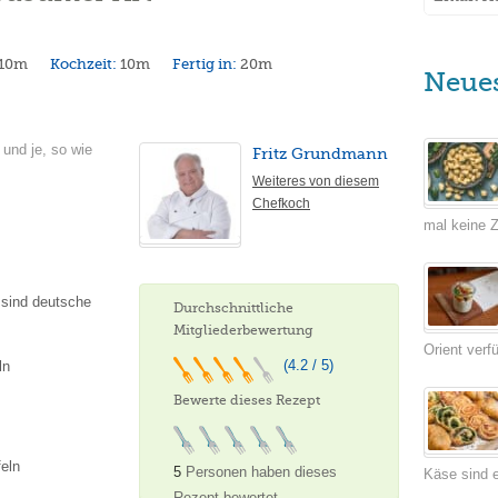
10m
Kochzeit:
10m
Fertig in:
20m
Neue
 und je, so wie
Fritz Grundmann
Weiteres von diesem
Chefkoch
mal keine Ze
 sind deutsche
Durchschnittliche
Mitgliederbewertung
Orient verf
(4.2 / 5)
ln
Bewerte dieses Rezept
eln
5
Personen haben dieses
Käse sind e
Rezept bewertet