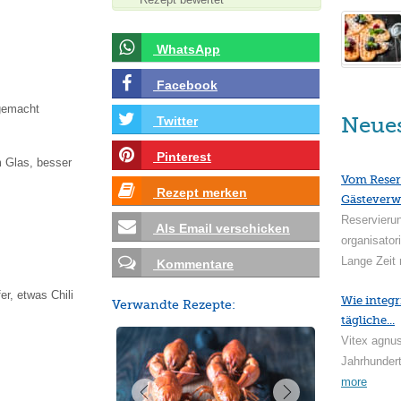
WhatsApp
Facebook
gemacht
Neue
Twitter
Pinterest
m Glas, besser
Vom Reser
Rezept merken
Gästeverw
Reservieru
Als Email verschicken
organisator
Lange Zeit 
Kommentare
r, etwas Chili
Wie integr
Verwandte Rezepte:
tägliche...
Vitex agnus
Jahrhundert
more