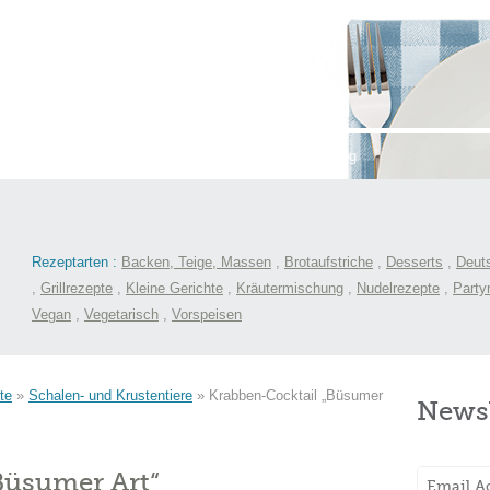
st
International
Menüs
Kochlexikon
Blog
Rezeptarten :
Backen, Teige, Massen
,
Brotaufstriche
,
Desserts
,
Deut
,
Grillrezepte
,
Kleine Gerichte
,
Kräutermischung
,
Nudelrezepte
,
Party
Vegan
,
Vegetarisch
,
Vorspeisen
te
»
Schalen- und Krustentiere
»
Krabben-Cocktail „Büsumer
Newsl
Büsumer Art“