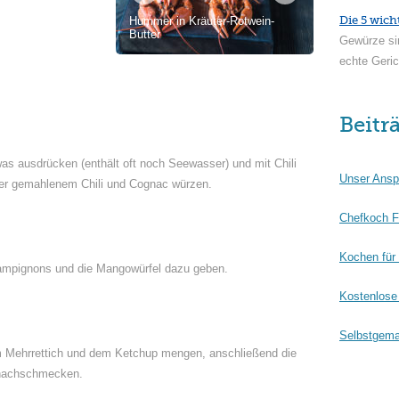
Die 5 wich
Hummer in Kräuter-Rotwein-
Butter
Gewürze si
echte Geric
Beitr
as ausdrücken (enthält oft noch Seewasser) und mit Chili
Unser Ansp
der gemahlenem Chili und Cognac würzen.
Chefkoch F
Kochen für
Champignons und die Mangowürfel dazu geben.
Kostenlose 
Selbstgema
m Mehrrettich und dem Ketchup mengen, anschließend die
 nachschmecken.