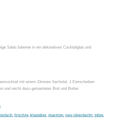
ige Salat-Julienne in ein dekoratives Cocktailglas und
encocktail mit einem Zitronen Sechstel, 1 Eierscheiben
en und reicht dazu getoastetes Brot und Butter.
e
einfach
,
früchte
,
klassiker
,
maritim
,
neu überdacht
,
pilze
,