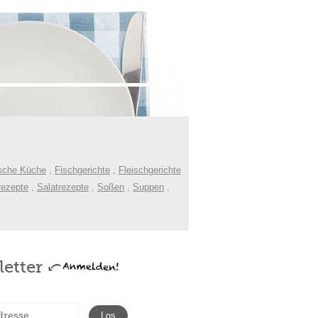
sche Küche
,
Fischgerichte
,
Fleischgerichte
rezepte
,
Salatrezepte
,
Soßen
,
Suppen
,
etter