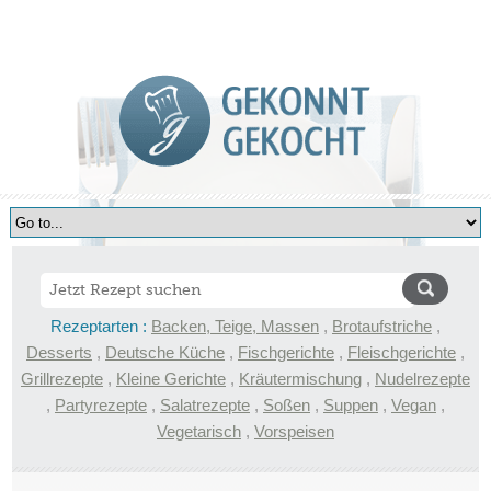
Rezeptarten :
Backen, Teige, Massen
,
Brotaufstriche
,
Desserts
,
Deutsche Küche
,
Fischgerichte
,
Fleischgerichte
,
Grillrezepte
,
Kleine Gerichte
,
Kräutermischung
,
Nudelrezepte
,
Partyrezepte
,
Salatrezepte
,
Soßen
,
Suppen
,
Vegan
,
Vegetarisch
,
Vorspeisen