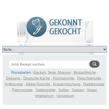
Rezeptarten :
Backen, Teige, Massen
,
Brotaufstriche
,
Desserts
,
Deutsche Küche
,
Fischgerichte
,
Fleischgerichte
,
Grillrezepte
,
Kleine Gerichte
,
Kräutermischung
,
Nudelrezepte
,
Partyrezepte
,
Salatrezepte
,
Soßen
,
Suppen
,
Vegan
,
Vegetarisch
,
Vorspeisen