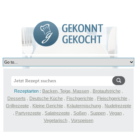
Rezeptarten :
Backen, Teige, Massen
,
Brotaufstriche
,
Desserts
,
Deutsche Küche
,
Fischgerichte
,
Fleischgerichte
,
Grillrezepte
,
Kleine Gerichte
,
Kräutermischung
,
Nudelrezepte
,
Partyrezepte
,
Salatrezepte
,
Soßen
,
Suppen
,
Vegan
,
Vegetarisch
,
Vorspeisen