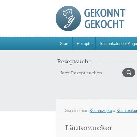
Start
Rezepte
Saisonkalender Augu
Rezeptsuche
Sie sind hier:
Kochrezepte
»
Kochlexiko
Läuterzucker