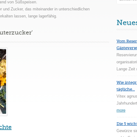
gend von Süßspeisen.
r und Zucker, das miteinander in unterschiedlichen
kalten lassen, lange lagerfähig.
Neue
uterzucker'
Vom Reser
Gästeverw
Reservieru
organisator
Lange Zeit 
Wie integr
tägliche...
Vitex agnus
Jahrhundert
more
Die 5 wich
chte
Gewürze si