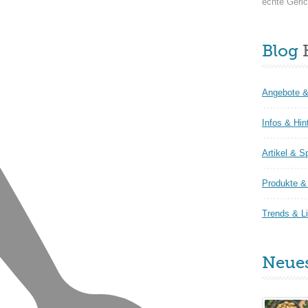
echte Geric
Blog
K
Angebote &
Infos & Hin
Artikel & S
Produkte & 
Trends & Li
Neue