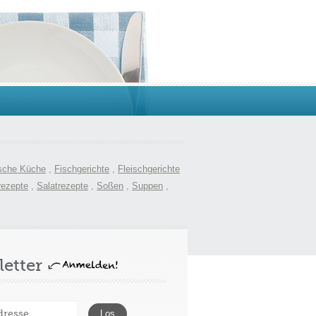
sche Küche
,
Fischgerichte
,
Fleischgerichte
rezepte
,
Salatrezepte
,
Soßen
,
Suppen
,
etter