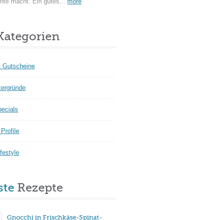
hte macht. Ein gutes...
more
ategorien
 Gutscheine
tergründe
pecials
Profile
festyle
ste
Rezepte
Gnocchi in Frischkäse-Spinat-