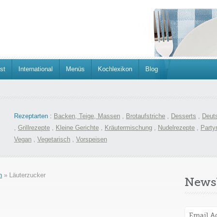
st
International
Menüs
Kochlexikon
Blog
Rezeptarten :
Backen, Teige, Massen
,
Brotaufstriche
,
Desserts
,
Deut
,
Grillrezepte
,
Kleine Gerichte
,
Kräutermischung
,
Nudelrezepte
,
Party
Vegan
,
Vegetarisch
,
Vorspeisen
n
»
Läuterzucker
Newsl