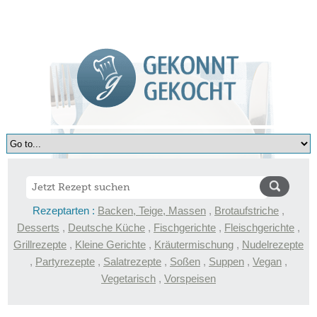
Rezeptarten :
Backen, Teige, Massen
,
Brotaufstriche
,
Desserts
,
Deutsche Küche
,
Fischgerichte
,
Fleischgerichte
,
Grillrezepte
,
Kleine Gerichte
,
Kräutermischung
,
Nudelrezepte
,
Partyrezepte
,
Salatrezepte
,
Soßen
,
Suppen
,
Vegan
,
Vegetarisch
,
Vorspeisen