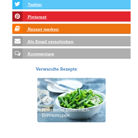
Twitter
Pinterest
Rezept merken
Als Email verschicken
Kommentare
Verwandte Rezepte:
Rheinische Buttermilch-
Bohnensuppe