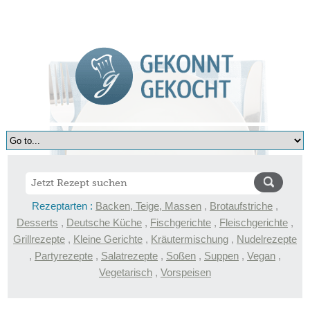
Rezeptarten :
Backen, Teige, Massen
,
Brotaufstriche
,
Desserts
,
Deutsche Küche
,
Fischgerichte
,
Fleischgerichte
,
Grillrezepte
,
Kleine Gerichte
,
Kräutermischung
,
Nudelrezepte
,
Partyrezepte
,
Salatrezepte
,
Soßen
,
Suppen
,
Vegan
,
Vegetarisch
,
Vorspeisen