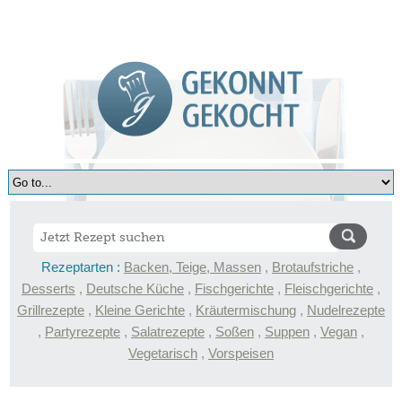
Rezeptarten :
Backen, Teige, Massen
,
Brotaufstriche
,
Desserts
,
Deutsche Küche
,
Fischgerichte
,
Fleischgerichte
,
Grillrezepte
,
Kleine Gerichte
,
Kräutermischung
,
Nudelrezepte
,
Partyrezepte
,
Salatrezepte
,
Soßen
,
Suppen
,
Vegan
,
Vegetarisch
,
Vorspeisen