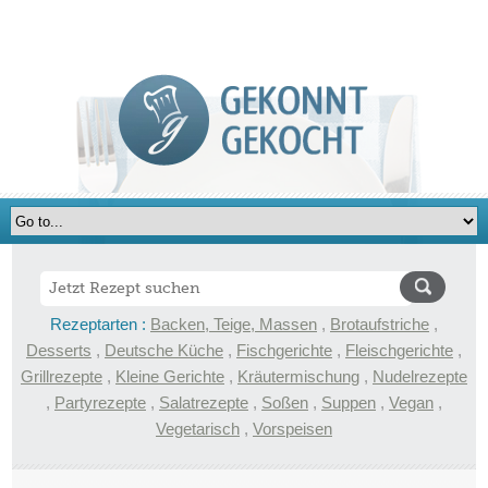
Rezeptarten :
Backen, Teige, Massen
,
Brotaufstriche
,
Desserts
,
Deutsche Küche
,
Fischgerichte
,
Fleischgerichte
,
Grillrezepte
,
Kleine Gerichte
,
Kräutermischung
,
Nudelrezepte
,
Partyrezepte
,
Salatrezepte
,
Soßen
,
Suppen
,
Vegan
,
Vegetarisch
,
Vorspeisen