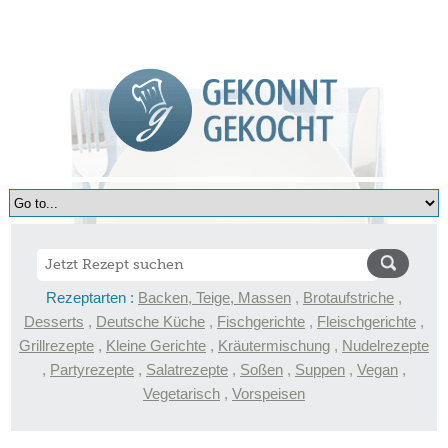
Rezeptarten :
Backen, Teige, Massen
,
Brotaufstriche
,
Desserts
,
Deutsche Küche
,
Fischgerichte
,
Fleischgerichte
,
Grillrezepte
,
Kleine Gerichte
,
Kräutermischung
,
Nudelrezepte
,
Partyrezepte
,
Salatrezepte
,
Soßen
,
Suppen
,
Vegan
,
Vegetarisch
,
Vorspeisen