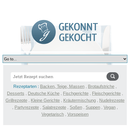
Rezeptarten :
Backen, Teige, Massen
,
Brotaufstriche
,
Desserts
,
Deutsche Küche
,
Fischgerichte
,
Fleischgerichte
,
Grillrezepte
,
Kleine Gerichte
,
Kräutermischung
,
Nudelrezepte
,
Partyrezepte
,
Salatrezepte
,
Soßen
,
Suppen
,
Vegan
,
Vegetarisch
,
Vorspeisen