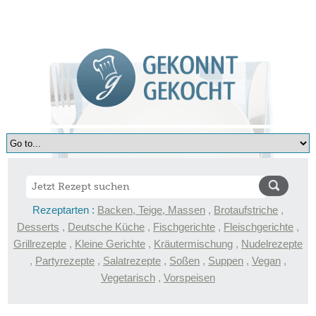
Rezeptarten :
Backen, Teige, Massen
,
Brotaufstriche
,
Desserts
,
Deutsche Küche
,
Fischgerichte
,
Fleischgerichte
,
Grillrezepte
,
Kleine Gerichte
,
Kräutermischung
,
Nudelrezepte
,
Partyrezepte
,
Salatrezepte
,
Soßen
,
Suppen
,
Vegan
,
Vegetarisch
,
Vorspeisen