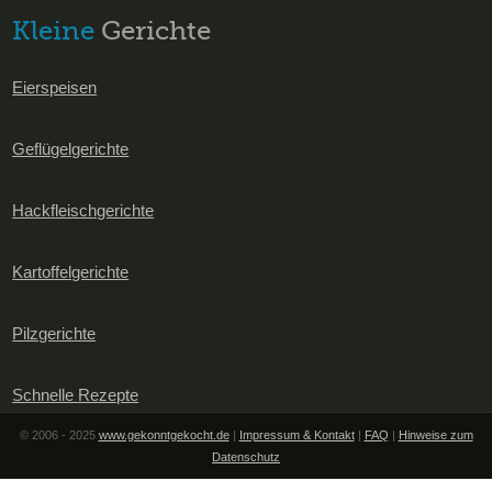
Kleine
Gerichte
Eierspeisen
Geflügelgerichte
Hackfleischgerichte
Kartoffelgerichte
Pilzgerichte
Schnelle Rezepte
© 2006 - 2025
www.gekonntgekocht.de
|
Impressum & Kontakt
|
FAQ
|
Hinweise zum
Datenschutz