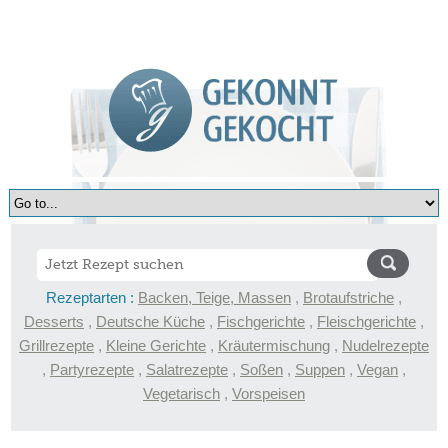
Rezeptarten :
Backen, Teige, Massen
,
Brotaufstriche
,
Desserts
,
Deutsche Küche
,
Fischgerichte
,
Fleischgerichte
,
Grillrezepte
,
Kleine Gerichte
,
Kräutermischung
,
Nudelrezepte
,
Partyrezepte
,
Salatrezepte
,
Soßen
,
Suppen
,
Vegan
,
Vegetarisch
,
Vorspeisen