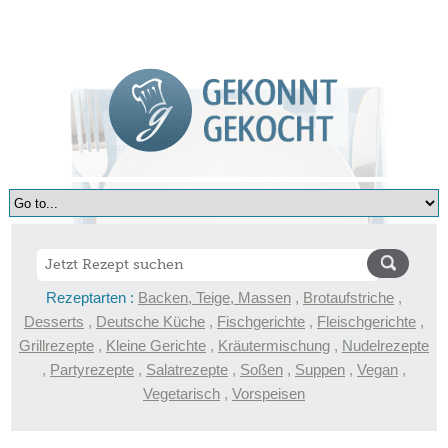
Rezeptarten :
Backen, Teige, Massen
,
Brotaufstriche
,
Desserts
,
Deutsche Küche
,
Fischgerichte
,
Fleischgerichte
,
Grillrezepte
,
Kleine Gerichte
,
Kräutermischung
,
Nudelrezepte
,
Partyrezepte
,
Salatrezepte
,
Soßen
,
Suppen
,
Vegan
,
Vegetarisch
,
Vorspeisen