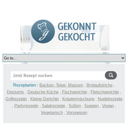
Rezeptarten :
Backen, Teige, Massen
,
Brotaufstriche
,
Desserts
,
Deutsche Küche
,
Fischgerichte
,
Fleischgerichte
,
Grillrezepte
,
Kleine Gerichte
,
Kräutermischung
,
Nudelrezepte
,
Partyrezepte
,
Salatrezepte
,
Soßen
,
Suppen
,
Vegan
,
Vegetarisch
,
Vorspeisen