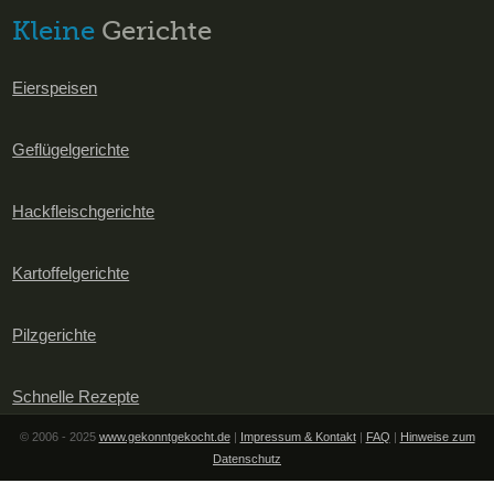
Kleine
Gerichte
Eierspeisen
Geflügelgerichte
Hackfleischgerichte
Kartoffelgerichte
Pilzgerichte
Schnelle Rezepte
© 2006 - 2025
www.gekonntgekocht.de
|
Impressum & Kontakt
|
FAQ
|
Hinweise zum
Datenschutz