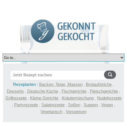
Rezeptarten :
Backen, Teige, Massen
,
Brotaufstriche
,
Desserts
,
Deutsche Küche
,
Fischgerichte
,
Fleischgerichte
,
Grillrezepte
,
Kleine Gerichte
,
Kräutermischung
,
Nudelrezepte
,
Partyrezepte
,
Salatrezepte
,
Soßen
,
Suppen
,
Vegan
,
Vegetarisch
,
Vorspeisen