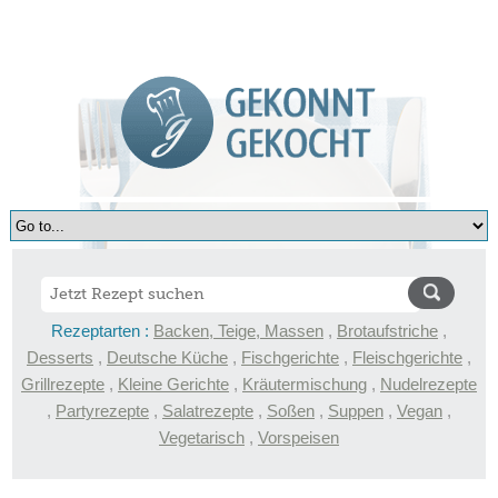
Rezeptarten :
Backen, Teige, Massen
,
Brotaufstriche
,
Desserts
,
Deutsche Küche
,
Fischgerichte
,
Fleischgerichte
,
Grillrezepte
,
Kleine Gerichte
,
Kräutermischung
,
Nudelrezepte
,
Partyrezepte
,
Salatrezepte
,
Soßen
,
Suppen
,
Vegan
,
Vegetarisch
,
Vorspeisen