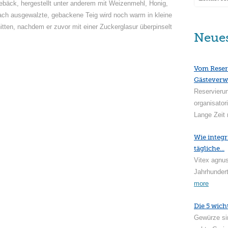
 Gebäck, hergestellt unter anderem mit Weizenmehl, Honig,
lach ausgewalzte, gebackene Teig wird noch warm in kleine
itten, nachdem er zuvor mit einer Zuckerglasur überpinselt
Neue
Vom Reser
Gästeverw
Reservieru
organisator
Lange Zeit 
Wie integr
tägliche...
Vitex agnus
Jahrhundert
more
Die 5 wich
Gewürze si