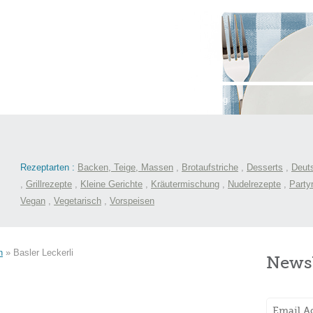
st
International
Menüs
Kochlexikon
Blog
Rezeptarten :
Backen, Teige, Massen
,
Brotaufstriche
,
Desserts
,
Deut
,
Grillrezepte
,
Kleine Gerichte
,
Kräutermischung
,
Nudelrezepte
,
Party
Vegan
,
Vegetarisch
,
Vorspeisen
n
»
Basler Leckerli
Newsl