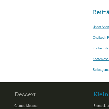
Beitr
Unser Ansp
Chefkoch F
Kochen für
Kostenlose 
Selbstgema
Dessert
Klein
Cremes Mousse
Eierspeise