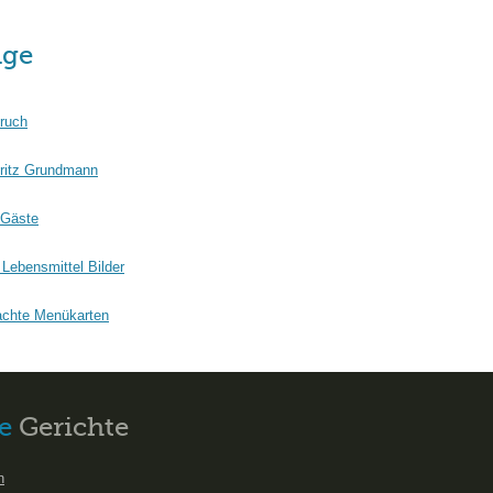
äge
ruch
ritz Grundmann
 Gäste
Lebensmittel Bilder
chte Menükarten
e
Gerichte
n