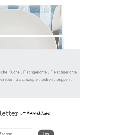
sche Küche
,
Fischgerichte
,
Fleischgerichte
rezepte
,
Salatrezepte
,
Soßen
,
Suppen
,
etter