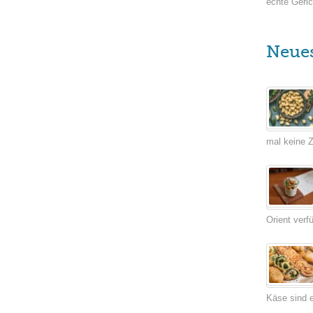
echte Geric
Neue
mal keine Ze
Orient verf
Käse sind e