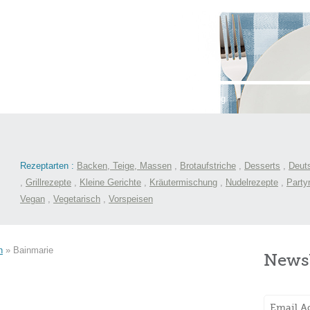
st
International
Menüs
Kochlexikon
Blog
Rezeptarten :
Backen, Teige, Massen
,
Brotaufstriche
,
Desserts
,
Deut
,
Grillrezepte
,
Kleine Gerichte
,
Kräutermischung
,
Nudelrezepte
,
Party
Vegan
,
Vegetarisch
,
Vorspeisen
n
»
Bainmarie
Newsl