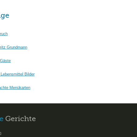
äge
ruch
ritz Grundmann
 Gäste
Lebensmittel Bilder
chte Menükarten
e
Gerichte
n