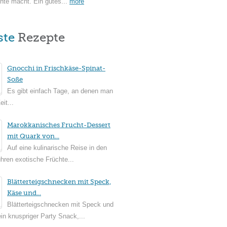
hte macht. Ein gutes...
more
ste
Rezepte
Gnocchi in Frischkäse-Spinat-
Soße
Es gibt einfach Tage, an denen man
it...
Marokkanisches Frucht-Dessert
mit Quark von...
Auf eine kulinarische Reise in den
ühren exotische Früchte...
Blätterteigschnecken mit Speck,
Käse und...
Blätterteigschnecken mit Speck und
in knuspriger Party Snack,...