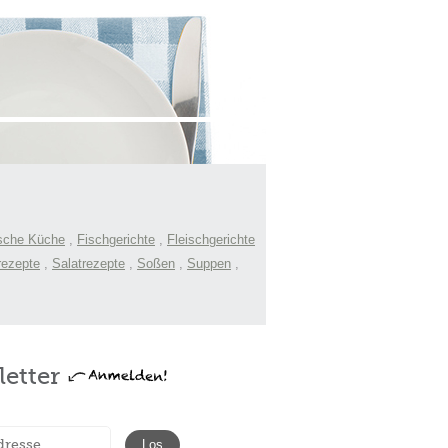
sche Küche
,
Fischgerichte
,
Fleischgerichte
rezepte
,
Salatrezepte
,
Soßen
,
Suppen
,
etter