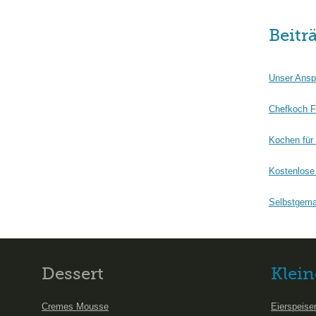
Beitr
Unser Ansp
Chefkoch F
Kochen für
Kostenlose 
Selbstgema
Dessert
Klein
Cremes Mousse
Eierspeise