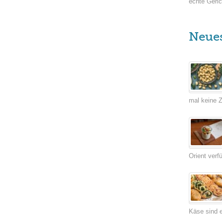
echte Geric
Neue
mal keine Ze
Orient verf
Käse sind e