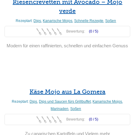
Riesencrevetten mit Avocado – Mojo
verde
Rezeptart:
Dips
,
Kanarische Mojos
,
Schnelle Rezepte
,
Soßen
Bewertung:
(0 /
5
)
Modern für einen raffinierten, schnellen und einfachen Genuss
Weiterlesen
Käse Mojo aus La Gomera
Rezeptart:
Dips
,
Dips und Saucen fürs Grillbuffet
,
Kanarische Mojos
,
Marinaden
,
Soßen
Bewertung:
(0 /
5
)
Zu canarischen Kartoffeln und Vielem mehr