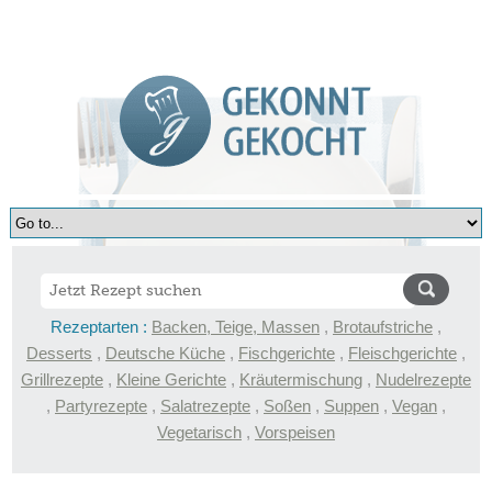
Rezeptarten :
Backen, Teige, Massen
,
Brotaufstriche
,
Desserts
,
Deutsche Küche
,
Fischgerichte
,
Fleischgerichte
,
Grillrezepte
,
Kleine Gerichte
,
Kräutermischung
,
Nudelrezepte
,
Partyrezepte
,
Salatrezepte
,
Soßen
,
Suppen
,
Vegan
,
Vegetarisch
,
Vorspeisen