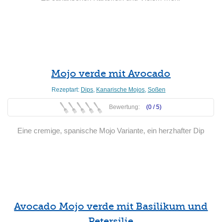
Weiterlesen
Mojo verde mit Avocado
Rezeptart:
Dips
,
Kanarische Mojos
,
Soßen
Bewertung:
(0 /
5
)
Eine cremige, spanische Mojo Variante, ein herzhafter Dip
Weiterlesen
Avocado Mojo verde mit Basilikum und
Petersilie