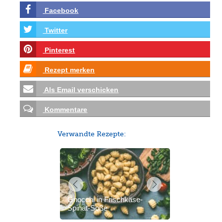
Facebook
Twitter
Pinterest
Rezept merken
Als Email verschicken
Kommentare
Verwandte Rezepte:
Gnocchi in Frischkäse-
Spinat-Soße