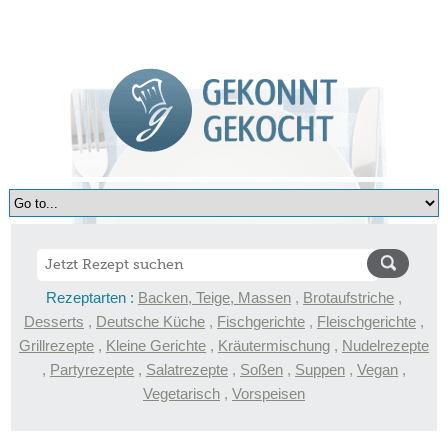
Rezeptarten :
Backen, Teige, Massen
,
Brotaufstriche
,
Desserts
,
Deutsche Küche
,
Fischgerichte
,
Fleischgerichte
,
Grillrezepte
,
Kleine Gerichte
,
Kräutermischung
,
Nudelrezepte
,
Partyrezepte
,
Salatrezepte
,
Soßen
,
Suppen
,
Vegan
,
Vegetarisch
,
Vorspeisen