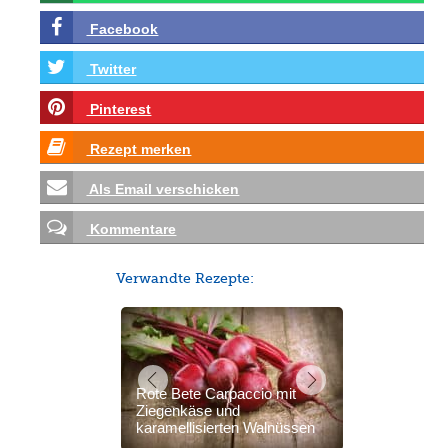
Facebook
Twitter
Pinterest
Rezept merken
Als Email verschicken
Kommentare
Verwandte Rezepte:
Rote Bete Carpaccio mit
Ziegenkäse und
karamellisierten Walnüssen