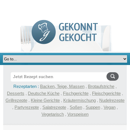
Rezeptarten :
Backen, Teige, Massen
,
Brotaufstriche
,
Desserts
,
Deutsche Küche
,
Fischgerichte
,
Fleischgerichte
,
Grillrezepte
,
Kleine Gerichte
,
Kräutermischung
,
Nudelrezepte
,
Partyrezepte
,
Salatrezepte
,
Soßen
,
Suppen
,
Vegan
,
Vegetarisch
,
Vorspeisen