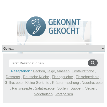
Rezeptarten :
Backen, Teige, Massen
,
Brotaufstriche
,
Desserts
,
Deutsche Küche
,
Fischgerichte
,
Fleischgerichte
,
Grillrezepte
,
Kleine Gerichte
,
Kräutermischung
,
Nudelrezepte
,
Partyrezepte
,
Salatrezepte
,
Soßen
,
Suppen
,
Vegan
,
Vegetarisch
,
Vorspeisen