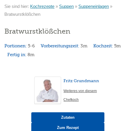
Sie sind hier:
Kochrezepte
»
Suppen
»
Suppeneinlagen
»
Bratwurstklößchen
Bratwurstklößchen
Portionen:
5-6
Vorbereitungszeit:
3m
Kochzeit:
5m
Fertig in:
8m
Fritz Grundmann
Weiteres von diesem
Chefkoch
Zutaten
Zum Rezept