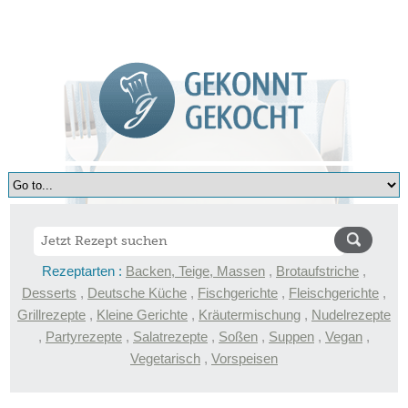
Rezeptarten :
Backen, Teige, Massen
,
Brotaufstriche
,
Desserts
,
Deutsche Küche
,
Fischgerichte
,
Fleischgerichte
,
Grillrezepte
,
Kleine Gerichte
,
Kräutermischung
,
Nudelrezepte
,
Partyrezepte
,
Salatrezepte
,
Soßen
,
Suppen
,
Vegan
,
Vegetarisch
,
Vorspeisen