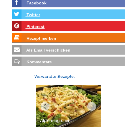
Facebook
Twitter
Pinterest
Rezept merken
Als Email verschicken
Kommentare
Verwandte Rezepte:
Älplermagronen