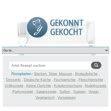
Rezeptarten :
Backen, Teige, Massen
,
Brotaufstriche
,
Desserts
,
Deutsche Küche
,
Fischgerichte
,
Fleischgerichte
,
Grillrezepte
,
Kleine Gerichte
,
Kräutermischung
,
Nudelrezepte
,
Partyrezepte
,
Salatrezepte
,
Soßen
,
Suppen
,
Vegan
,
Vegetarisch
,
Vorspeisen