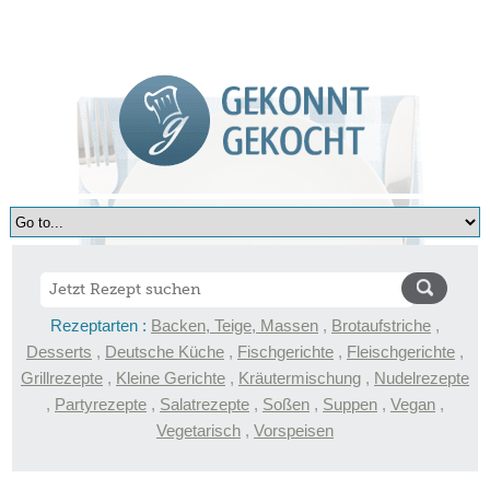
Rezeptarten :
Backen, Teige, Massen
,
Brotaufstriche
,
Desserts
,
Deutsche Küche
,
Fischgerichte
,
Fleischgerichte
,
Grillrezepte
,
Kleine Gerichte
,
Kräutermischung
,
Nudelrezepte
,
Partyrezepte
,
Salatrezepte
,
Soßen
,
Suppen
,
Vegan
,
Vegetarisch
,
Vorspeisen