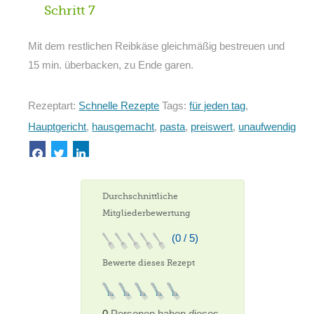
Schritt 7
Mit dem restlichen Reibkäse gleichmäßig bestreuen und
15 min. überbacken, zu Ende garen.
Rezeptart:
Schnelle Rezepte
Tags:
für jeden tag
,
Hauptgericht
,
hausgemacht
,
pasta
,
preiswert
,
unaufwendig
Durchschnittliche
Mitgliederbewertung
(0 / 5)
Bewerte dieses Rezept
0
Personen haben dieses