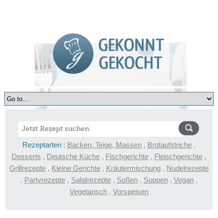
Rezeptarten :
Backen, Teige, Massen
,
Brotaufstriche
,
Desserts
,
Deutsche Küche
,
Fischgerichte
,
Fleischgerichte
,
Grillrezepte
,
Kleine Gerichte
,
Kräutermischung
,
Nudelrezepte
,
Partyrezepte
,
Salatrezepte
,
Soßen
,
Suppen
,
Vegan
,
Vegetarisch
,
Vorspeisen