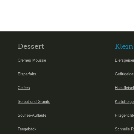
Dessert
Klein
Cremes Mousse
Eierspeise
Eisparfaits
Geflügelge
Gelées
Hackfleisc
Sorbet und Granite
Kartoffelge
Souflèe-Aufläufe
Pilzgericht
Teegebäck
Schnelle R