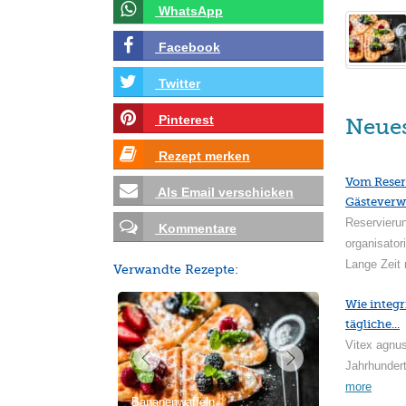
WhatsApp
Facebook
Twitter
Pinterest
Neue
Rezept merken
Vom Reser
Als Email verschicken
Gästeverw
Reservieru
Kommentare
organisator
Lange Zeit 
Verwandte Rezepte:
Wie integr
tägliche...
Vitex agnus
Jahrhundert
more
Bananenwaffeln