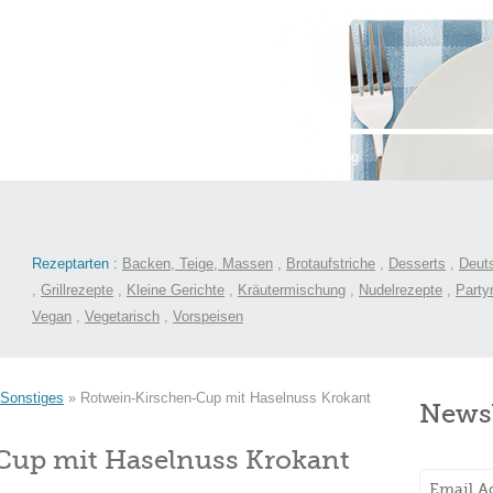
st
International
Menüs
Kochlexikon
Blog
Rezeptarten :
Backen, Teige, Massen
,
Brotaufstriche
,
Desserts
,
Deut
,
Grillrezepte
,
Kleine Gerichte
,
Kräutermischung
,
Nudelrezepte
,
Party
Vegan
,
Vegetarisch
,
Vorspeisen
Sonstiges
»
Rotwein-Kirschen-Cup mit Haselnuss Krokant
Newsl
Cup mit Haselnuss Krokant