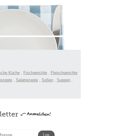
sche Küche
,
Fischgerichte
,
Fleischgerichte
rezepte
,
Salatrezepte
,
Soßen
,
Suppen
,
etter