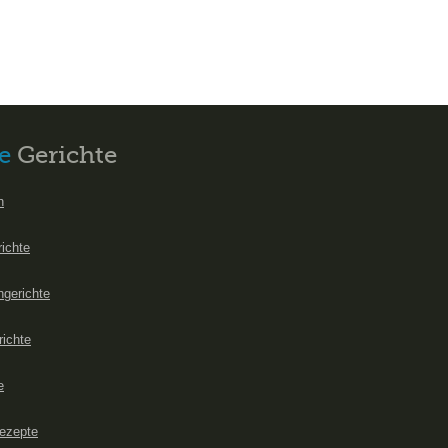
e
Gerichte
n
richte
hgerichte
richte
e
ezepte