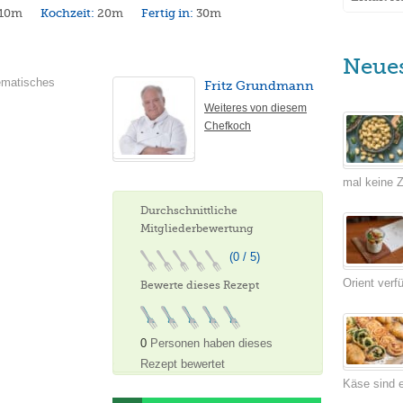
10m
Kochzeit:
20m
Fertig in:
30m
Neue
lematisches
Fritz Grundmann
Weiteres von diesem
Chefkoch
mal keine Ze
Durchschnittliche
Mitgliederbewertung
(0 / 5)
Orient verf
Bewerte dieses Rezept
0
Personen haben dieses
Rezept bewertet
Käse sind e