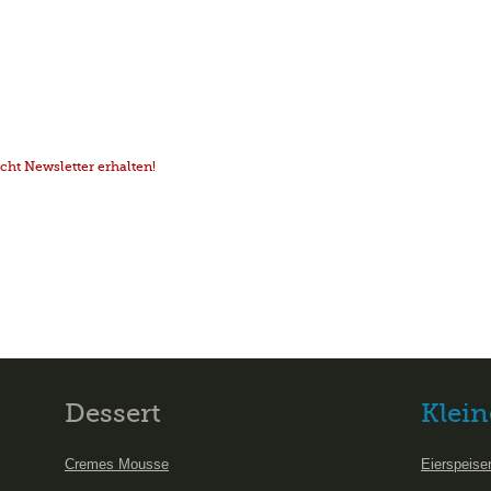
ht Newsletter erhalten!
Dessert
Klein
Cremes Mousse
Eierspeise