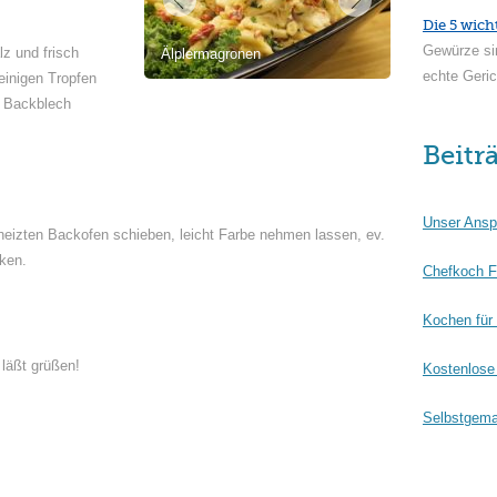
Die 5 wich
Gewürze si
z und frisch
Älplermagronen
echte Geric
einigen Tropfen
m Backblech
Beitr
Unser Ansp
eheizten Backofen schieben, leicht Farbe nehmen lassen, ev.
ken.
Chefkoch F
Kochen für
 läßt grüßen!
Kostenlose 
Selbstgema