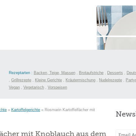
st
International
Menüs
Kochlexikon
Blog
Rezeptarten :
Backen, Teige, Massen
,
Brotaufstriche
,
Desserts
,
Deut
,
Grillrezepte
,
Kleine Gerichte
,
Kräutermischung
,
Nudelrezepte
,
Party
Vegan
,
Vegetarisch
,
Vorspeisen
chte
»
Kartoffelgerichte
»
Rosmarin Kartoffelfächer mit
Newsl
fächer mit Knoblauch aus dem