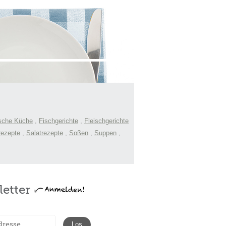
sche Küche
,
Fischgerichte
,
Fleischgerichte
rezepte
,
Salatrezepte
,
Soßen
,
Suppen
,
etter