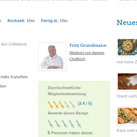
m
Kochzeit:
10m
Fertig in:
15m
Neue
 den Grillabend,
Fritz Grundmann
Weiteres von diesem
Chefkoch
mal keine Ze
hälte Kartoffeln
iben
Durchschnittliche
Mitgliederbewertung
Orient verf
(3.4 / 5)
Bewerte dieses Rezept
Käse sind e
5
Personen haben dieses