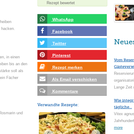
Rezept bewertet
WhatsApp
heiben
s hacken.
Facebook
Neue
Twitter
Pinterest
en, in einen
Vom Reser
iben bis an den
Gästeverw
Rezept merken
stärke soll als
Reservieru
 ein Fächer
Als Email verschicken
organisator
Lange Zeit 
Kommentare
Wie integr
Verwandte Rezepte:
tägliche...
Rosmarin und
Vitex agnus
Jahrhundert
more