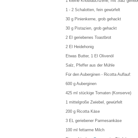
1 kleine Knoblauchzehe, mit Salz gerieb
1 - 2 Schalotten, fein gewürfelt
30 g Pinienkerne, grob gehackt
30 g Pistazien, grob gehackt
2 El geriebenes Toastbrot
2 El Heidehonig
Etwas Butter, 1 El Olivenöl
Salz, Pfeffer aus der Mühle
Für den Auberginen - Ricotta Auflauf:
600 g Auberginen
425 ml stückige Tomaten (Konserve)
1 mittelgroße Zwiebel, gewürfelt
200 g Ricotta Käse
3 EL geriebener Parmesankäse
100 ml fettarme Milch