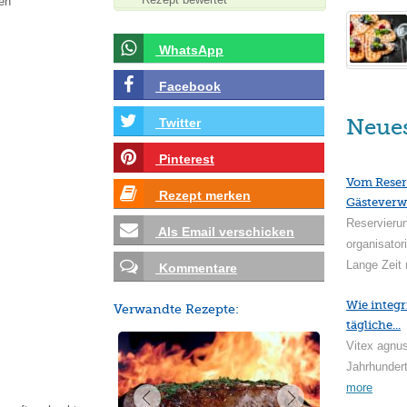
en
WhatsApp
Facebook
Neue
Twitter
Pinterest
Vom Reser
Rezept merken
Gästeverw
Reservieru
Als Email verschicken
organisator
Lange Zeit 
Kommentare
Wie integr
Verwandte Rezepte:
tägliche...
Vitex agnus
Jahrhundert
more