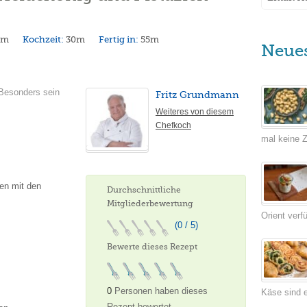
5m
Kochzeit:
30m
Fertig in:
55m
Neue
 Besonders sein
Fritz Grundmann
Weiteres von diesem
Chefkoch
mal keine Ze
en mit den
Durchschnittliche
Mitgliederbewertung
Orient verf
(0 / 5)
Bewerte dieses Rezept
0
Personen haben dieses
Käse sind e
Rezept bewertet