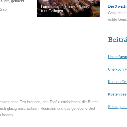
zupft, gehackt
Die 5 wich
Lammrücken grillen+ 3 Tipps
ühle
fürs Gelingen
Gewürze si
echte Geric
Beitr
Unser Ansp
Chefkoch F
Kochen für
Kostenlose 
etwas ohne Fett bräunen, den Topf zurückziehen, die Butter
Selbstgema
uch glasig anschwitzen, Rosmarin und das geriebene Brot
 lassen.