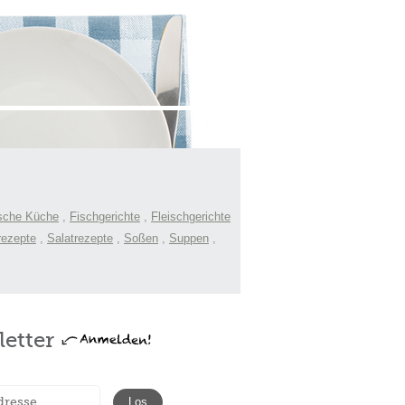
sche Küche
,
Fischgerichte
,
Fleischgerichte
rezepte
,
Salatrezepte
,
Soßen
,
Suppen
,
etter