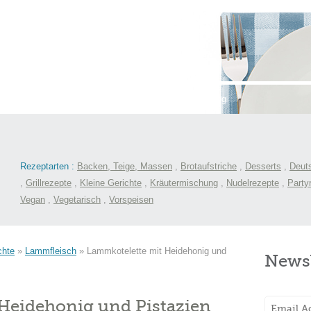
st
International
Menüs
Kochlexikon
Blog
Rezeptarten :
Backen, Teige, Massen
,
Brotaufstriche
,
Desserts
,
Deut
,
Grillrezepte
,
Kleine Gerichte
,
Kräutermischung
,
Nudelrezepte
,
Party
Vegan
,
Vegetarisch
,
Vorspeisen
chte
»
Lammfleisch
»
Lammkotelette mit Heidehonig und
Newsl
Heidehonig und Pistazien