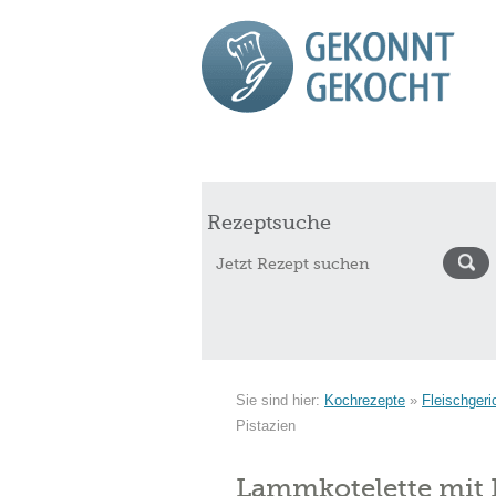
Start
Rezepte
Saisonkalender Augu
Rezeptsuche
Sie sind hier:
Kochrezepte
»
Fleischgeri
Pistazien
Lammkotelette mit 