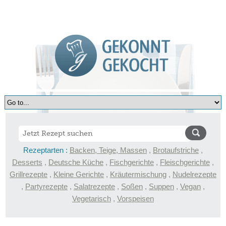
Rezeptarten :
Backen, Teige, Massen
,
Brotaufstriche
,
Desserts
,
Deutsche Küche
,
Fischgerichte
,
Fleischgerichte
,
Grillrezepte
,
Kleine Gerichte
,
Kräutermischung
,
Nudelrezepte
,
Partyrezepte
,
Salatrezepte
,
Soßen
,
Suppen
,
Vegan
,
Vegetarisch
,
Vorspeisen