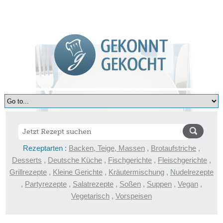
Rezeptarten :
Backen, Teige, Massen
,
Brotaufstriche
,
Desserts
,
Deutsche Küche
,
Fischgerichte
,
Fleischgerichte
,
Grillrezepte
,
Kleine Gerichte
,
Kräutermischung
,
Nudelrezepte
,
Partyrezepte
,
Salatrezepte
,
Soßen
,
Suppen
,
Vegan
,
Vegetarisch
,
Vorspeisen