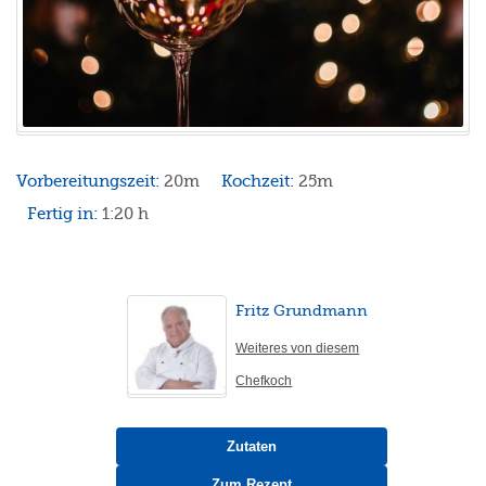
Vorbereitungszeit:
20m
Kochzeit:
25m
Fertig in:
1:20 h
Fritz Grundmann
Weiteres von diesem
Chefkoch
Zutaten
Zum Rezept