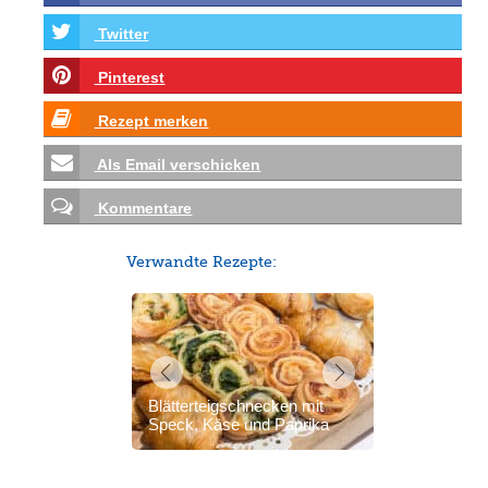
Twitter
Pinterest
Rezept merken
Als Email verschicken
Kommentare
Verwandte Rezepte:
Blätterteigschnecken mit
Speck, Käse und Paprika