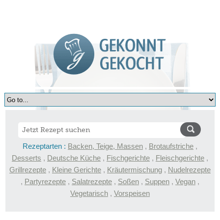
Rezeptarten :
Backen, Teige, Massen
,
Brotaufstriche
,
Desserts
,
Deutsche Küche
,
Fischgerichte
,
Fleischgerichte
,
Grillrezepte
,
Kleine Gerichte
,
Kräutermischung
,
Nudelrezepte
,
Partyrezepte
,
Salatrezepte
,
Soßen
,
Suppen
,
Vegan
,
Vegetarisch
,
Vorspeisen