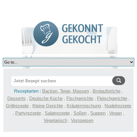
Rezeptarten :
Backen, Teige, Massen
,
Brotaufstriche
,
Desserts
,
Deutsche Küche
,
Fischgerichte
,
Fleischgerichte
,
Grillrezepte
,
Kleine Gerichte
,
Kräutermischung
,
Nudelrezepte
,
Partyrezepte
,
Salatrezepte
,
Soßen
,
Suppen
,
Vegan
,
Vegetarisch
,
Vorspeisen