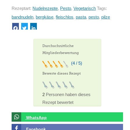
Rezeptart:
Nudelrezepte
,
Pesto
,
Vegetarisch
Tags:
bandnudeln
,
bergkäse
,
fleischlos
,
pasta
,
pesto
,
pilze
Durchschnittliche
Mitgliederbewertung
(4 / 5)
Bewerte dieses Rezept
2
Personen haben dieses
Rezept bewertet
WhatsApp
Facebook