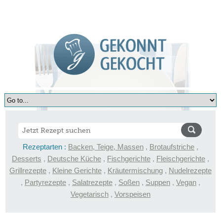
Rezeptarten :
Backen, Teige, Massen
,
Brotaufstriche
,
Desserts
,
Deutsche Küche
,
Fischgerichte
,
Fleischgerichte
,
Grillrezepte
,
Kleine Gerichte
,
Kräutermischung
,
Nudelrezepte
,
Partyrezepte
,
Salatrezepte
,
Soßen
,
Suppen
,
Vegan
,
Vegetarisch
,
Vorspeisen