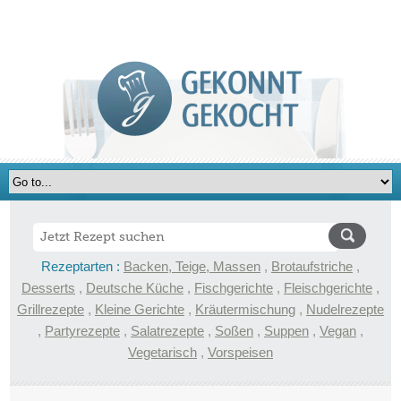
Rezeptarten :
Backen, Teige, Massen
,
Brotaufstriche
,
Desserts
,
Deutsche Küche
,
Fischgerichte
,
Fleischgerichte
,
Grillrezepte
,
Kleine Gerichte
,
Kräutermischung
,
Nudelrezepte
,
Partyrezepte
,
Salatrezepte
,
Soßen
,
Suppen
,
Vegan
,
Vegetarisch
,
Vorspeisen