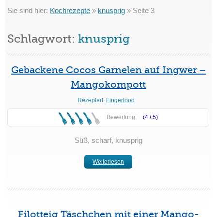
Sie sind hier:
Kochrezepte
»
knusprig
»
Seite 3
Schlagwort:
knusprig
Gebackene Cocos Garnelen auf Ingwer –
Mangokompott
Rezeptart:
Fingerfood
Bewertung:
(4 /
5
)
Süß, scharf, knusprig
Weiterlesen
Filotteig Täschchen mit einer Mango-