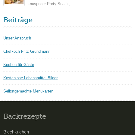
knuspriger Party Snack,...
Beiträge
Unser Anspruch
Chefkoch Fritz Grundmann
Kochen für Gäste
Kostenlose Lebensmittel Bilder
Selbstgemachte Menükarten
Backrezepte
Blechkuchen