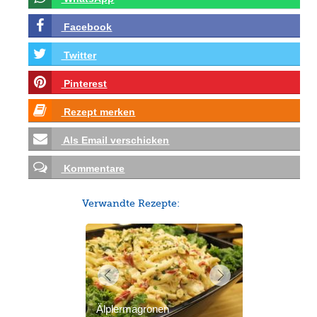
Facebook
Twitter
Pinterest
Rezept merken
Als Email verschicken
Kommentare
Verwandte Rezepte:
Älplermagronen