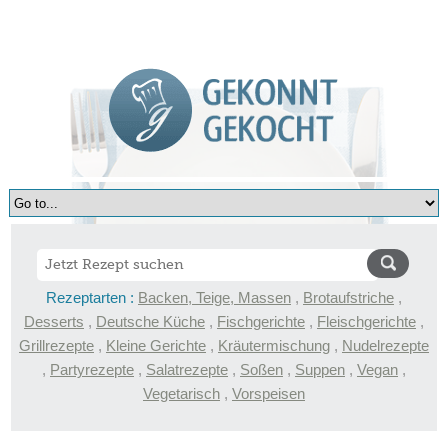
Rezeptarten :
Backen, Teige, Massen
,
Brotaufstriche
,
Desserts
,
Deutsche Küche
,
Fischgerichte
,
Fleischgerichte
,
Grillrezepte
,
Kleine Gerichte
,
Kräutermischung
,
Nudelrezepte
,
Partyrezepte
,
Salatrezepte
,
Soßen
,
Suppen
,
Vegan
,
Vegetarisch
,
Vorspeisen