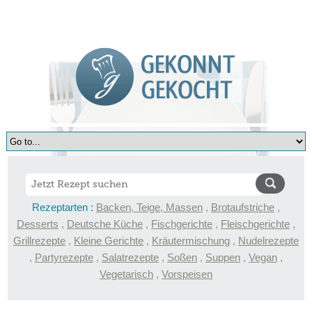
Rezeptarten :
Backen, Teige, Massen
,
Brotaufstriche
,
Desserts
,
Deutsche Küche
,
Fischgerichte
,
Fleischgerichte
,
Grillrezepte
,
Kleine Gerichte
,
Kräutermischung
,
Nudelrezepte
,
Partyrezepte
,
Salatrezepte
,
Soßen
,
Suppen
,
Vegan
,
Vegetarisch
,
Vorspeisen