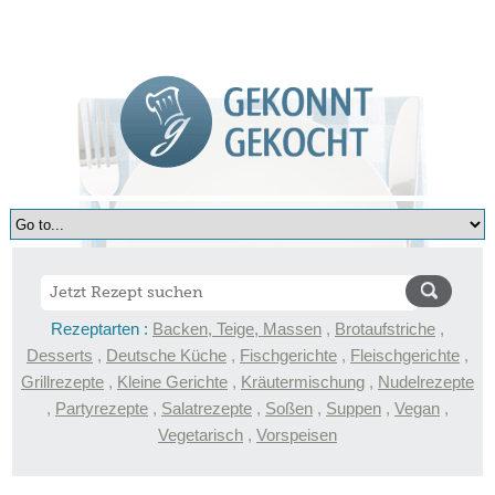
Rezeptarten :
Backen, Teige, Massen
,
Brotaufstriche
,
Desserts
,
Deutsche Küche
,
Fischgerichte
,
Fleischgerichte
,
Grillrezepte
,
Kleine Gerichte
,
Kräutermischung
,
Nudelrezepte
,
Partyrezepte
,
Salatrezepte
,
Soßen
,
Suppen
,
Vegan
,
Vegetarisch
,
Vorspeisen